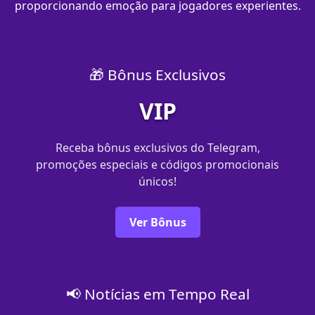
proporcionando emoção para jogadores experientes.
🎁 Bônus Exclusivos
VIP
Receba bônus exclusivos do Telegram,
promoções especiais e códigos promocionais
únicos!
Ver Bônus
📢 Notícias em Tempo Real