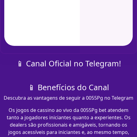
📱 Canal Oficial no Telegram!
📱 Benefícios do Canal
Descubra as vantagens de seguir a 0055Pg no Telegram
Os jogos de cassino ao vivo da 0055Pg bet atendem
tanto a jogadores iniciantes quanto a experientes. Os
dealers são profissionais e amigáveis, tornando os
jogos acessíveis para iniciantes e, ao mesmo tempo,