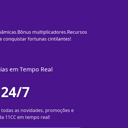
inâmicas.Bônus multiplicadores.Recursos
 conquistar fortunas cintilantes!
cias em Tempo Real
24/7
e todas as novidades, promoções e
da 11CC em tempo real!