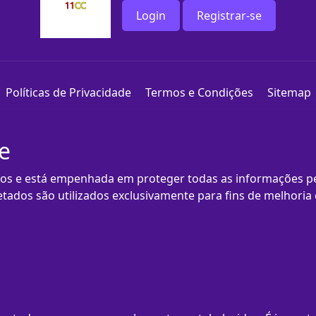
Login
Registrar-se
Políticas de Privacidade
Termos e Condições
Sitemap
de
rios e está empenhada em proteger todas as informações p
tados são utilizados exclusivamente para fins de melhoria