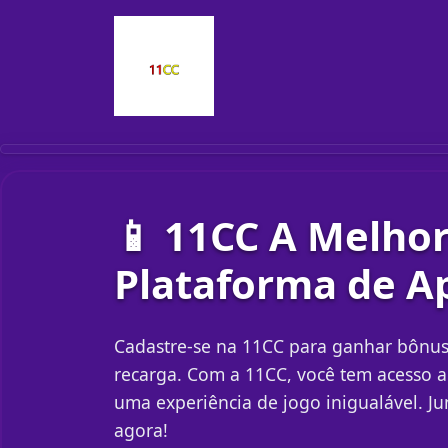
📱 11CC A Melho
Plataforma de A
Cadastre-se na 11CC para ganhar bônus
recarga. Com a 11CC, você tem acesso a
uma experiência de jogo inigualável. J
agora!