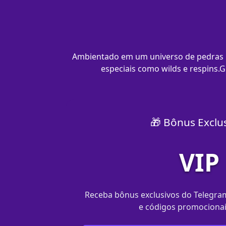
Ambientado em um universo de pedras pr
especiais como wilds e respins.G
🎁 Bônus Exclu
VIP
Receba bônus exclusivos do Telegra
e códigos promocionai