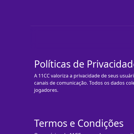
Políticas de Privacida
A 11CC valoriza a privacidade de seus usuá
canais de comunicação. Todos os dados cole
jogadores.
Termos e Condições