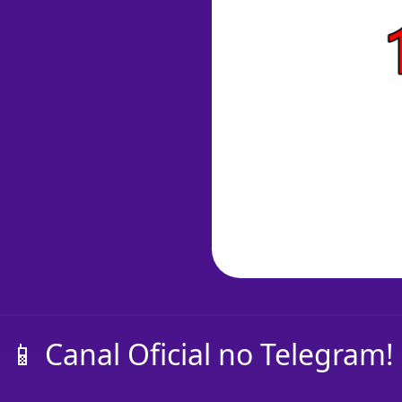
📱 Canal Oficial no Telegram!