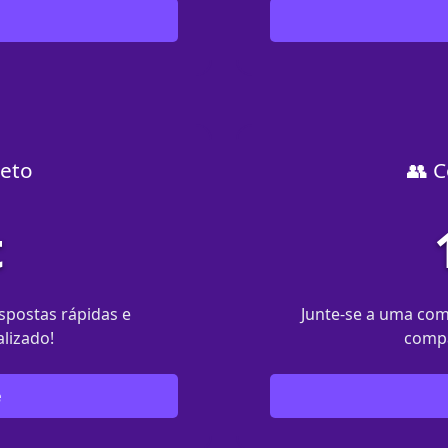
reto
👥 
t
espostas rápidas e
Junte-se a uma com
lizado!
compa
e