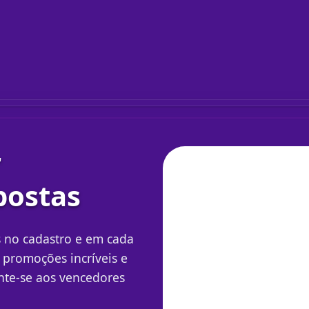
r
postas
 no cadastro e em cada
 promoções incríveis e
unte-se aos vencedores