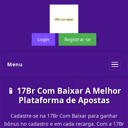
Login
Registrar-se
Menu
📱 17Br Com Baixar A Melhor
Plataforma de Apostas
Cadastre-se na 17Br Com Baixar para ganhar
bônus no cadastro e em cada recarga. Com a 17Br