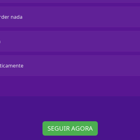
erder nada
a
aticamente
SEGUIR AGORA