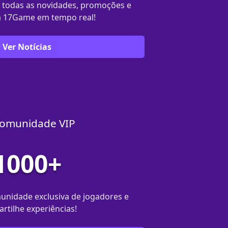
e todas as novidades, promoções e
a 17Game em tempo real!
Ver Notícias
Comunidade VIP
1000+
unidade exclusiva de jogadores e
rtilhe experiências!