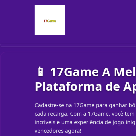
📱 17Game A Me
Plataforma de A
Cadastre-se na 17Game para ganhar bô
cada recarga. Com a 17Game, você tem
incríveis e uma experiência de jogo inig
vencedores agora!