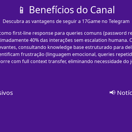
📱 Benefícios do Canal
Descubra as vantagens de seguir a 17Game no Telegram
omo first-line response para queries comuns (password res
oximadamente 40% das interações sem escalation humana. O
relevantes, consultando knowledge base estruturado para de
tificam frustração (linguagem emocional, queries repetida
re com full context transfer, eliminando necessidade do j
sivos
📢 Notí