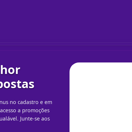
lhor
postas
nus no cadastro e em
 acesso a promoções
ualável. Junte-se aos