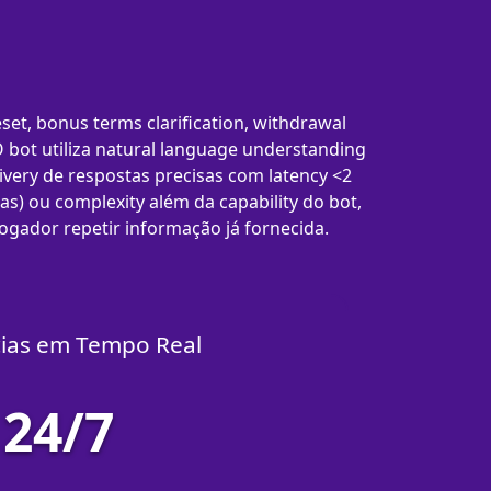
et, bonus terms clarification, withdrawal
 bot utiliza natural language understanding
livery de respostas precisas com latency <2
s) ou complexity além da capability do bot,
ogador repetir informação já fornecida.
cias em Tempo Real
24/7