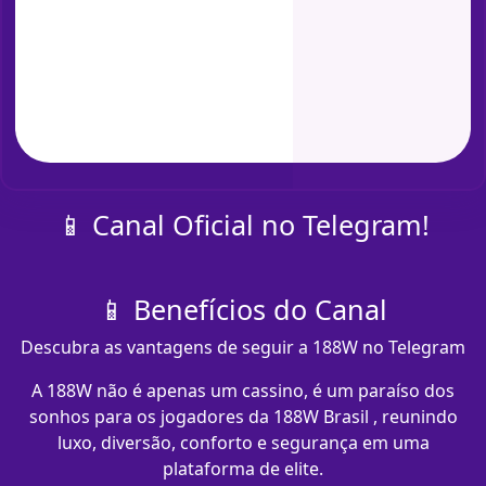
📱 Canal Oficial no Telegram!
📱 Benefícios do Canal
Descubra as vantagens de seguir a 188W no Telegram
A 188W não é apenas um cassino, é um paraíso dos
sonhos para os jogadores da 188W Brasil , reunindo
luxo, diversão, conforto e segurança em uma
plataforma de elite.