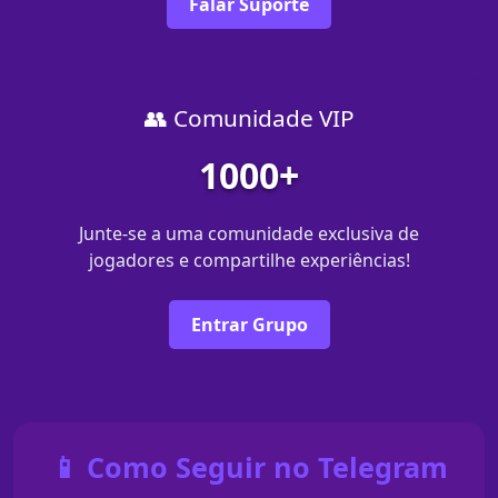
Falar Suporte
👥 Comunidade VIP
1000+
Junte-se a uma comunidade exclusiva de
jogadores e compartilhe experiências!
Entrar Grupo
📱 Como Seguir no Telegram