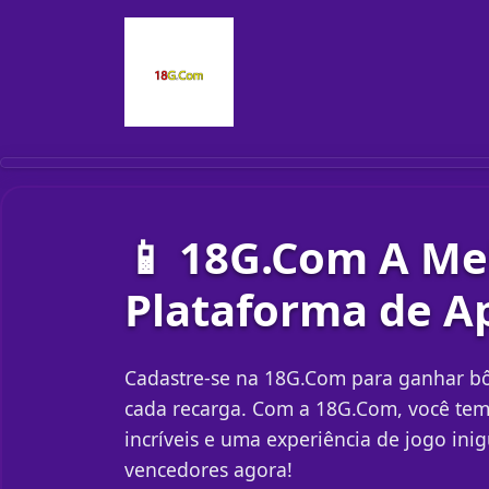
📱 18G.Com A Me
Plataforma de A
Cadastre-se na 18G.Com para ganhar b
cada recarga. Com a 18G.Com, você te
incríveis e uma experiência de jogo inig
vencedores agora!