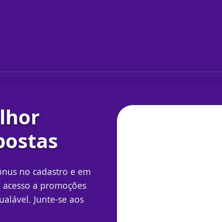
lhor
postas
ônus no cadastro e em
m acesso a promoções
ualável. Junte-se aos