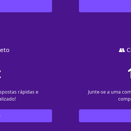
reto
👥 
t
espostas rápidas e
Junte-se a uma com
lizado!
compa
e