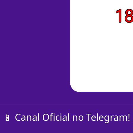
📱 Canal Oficial no Telegram!