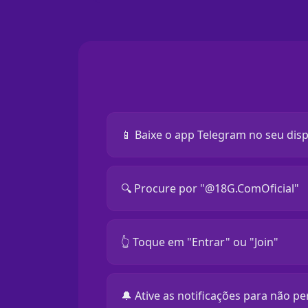
📱 Baixe o app Telegram no seu disp
🔍 Procure por "@18G.ComOficial"
👆 Toque em "Entrar" ou "Join"
🔔 Ative as notificações para não p