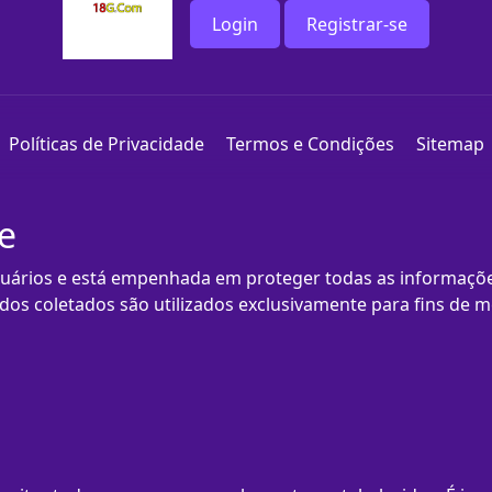
Login
Registrar-se
Políticas de Privacidade
Termos e Condições
Sitemap
de
usuários e está empenhada em proteger todas as informaçõe
os coletados são utilizados exclusivamente para fins de m