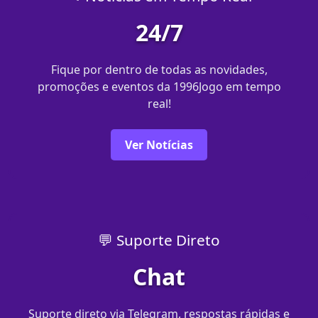
24/7
Fique por dentro de todas as novidades,
promoções e eventos da 1996Jogo em tempo
real!
Ver Notícias
💬 Suporte Direto
Chat
Suporte direto via Telegram, respostas rápidas e