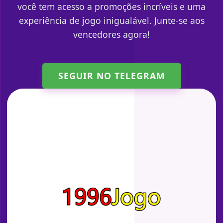
você tem acesso a promoções incríveis e uma
experiência de jogo inigualável. Junte-se aos
vencedores agora!
SEGUIR NO TELEGRAM