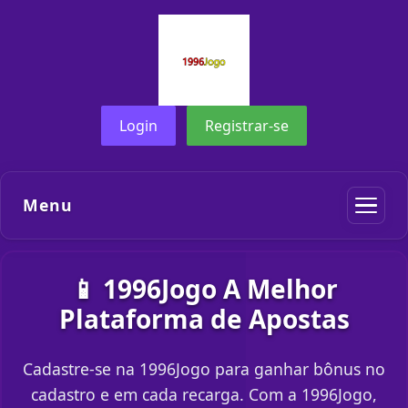
Login
Registrar-se
Menu
📱 1996Jogo A Melhor
Plataforma de Apostas
Cadastre-se na 1996Jogo para ganhar bônus no
cadastro e em cada recarga. Com a 1996Jogo,