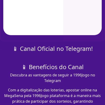
📱 Canal Oficial no Telegram!
📱 Benefícios do Canal
Descubra as vantagens de seguir a 1996Jogo no
Telegram
Com a digitalização das loterias, apostar online na
MegaSena pela 1996Jogo plataforma é a maneira mais
prática de participar dos sorteios, garantindo