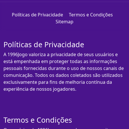
Políticas de Privacidade
Termos e Condições
Sitemap
Políticas de Privacidade
A 1996Jogo valoriza a privacidade de seus usuários e
está empenhada em proteger todas as informações
pessoais fornecidas durante o uso de nossos canais de
comunicação. Todos os dados coletados são utilizados
exclusivamente para fins de melhoria contínua da
experiência de nossos jogadores.
Termos e Condições