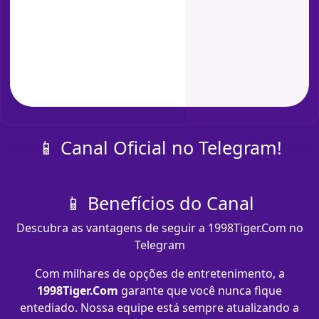
📱 Canal Oficial no Telegram!
📱 Benefícios do Canal
Descubra as vantagens de seguir a 1998Tiger.Com no
Telegram
Com milhares de opções de entretenimento, a
1998Tiger.Com
garante que você nunca fique
entediado. Nossa equipe está sempre atualizando a