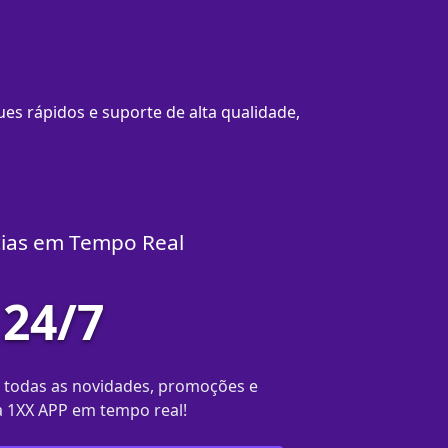
es rápidos e suporte de alta qualidade,
cias em Tempo Real
24/7
e todas as novidades, promoções e
a 1XX APP em tempo real!