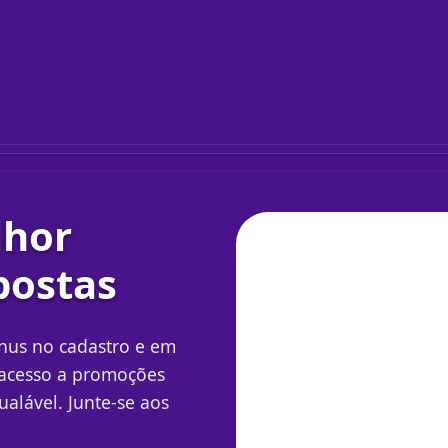
lhor
postas
nus no cadastro e em
 acesso a promoções
ualável. Junte-se aos