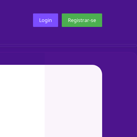
Login
Registrar-se