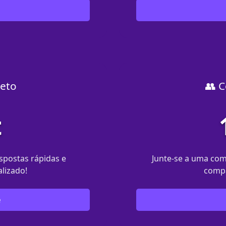
reto
👥 
t
espostas rápidas e
Junte-se a uma com
lizado!
compa
e