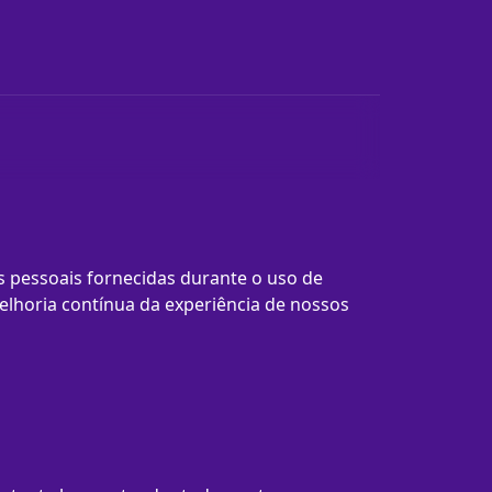
s pessoais fornecidas durante o uso de
elhoria contínua da experiência de nossos