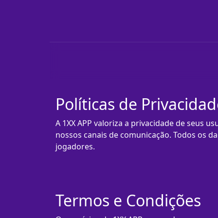
Políticas de Privacida
A 1XX APP valoriza a privacidade de seus u
nossos canais de comunicação. Todos os dad
jogadores.
Termos e Condições