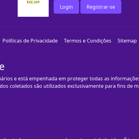
Login
Registrar-se
Políticas de Privacidade
Termos e Condições
Sitemap
de
suários e está empenhada em proteger todas as informaçõe
os coletados são utilizados exclusivamente para fins de m