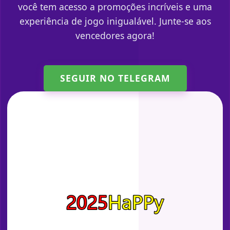
você tem acesso a promoções incríveis e uma
experiência de jogo inigualável. Junte-se aos
vencedores agora!
SEGUIR NO TELEGRAM