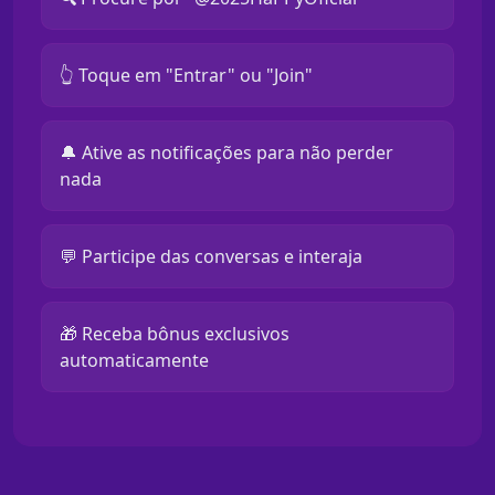
👆 Toque em "Entrar" ou "Join"
🔔 Ative as notificações para não perder
nada
💬 Participe das conversas e interaja
🎁 Receba bônus exclusivos
automaticamente