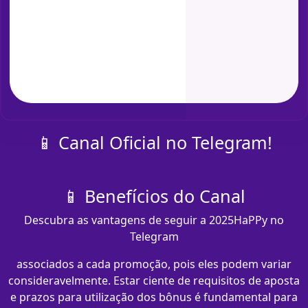
📱 Canal Oficial no Telegram!
📱 Benefícios do Canal
Descubra as vantagens de seguir a 2025HaPPy no
Telegram
associados a cada promoção, pois eles podem variar
consideravelmente. Estar ciente de requisitos de aposta
e prazos para utilização dos bônus é fundamental para