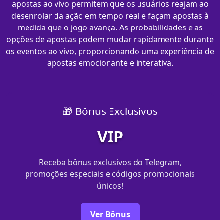
apostas ao vivo permitem que os usuários reajam ao
desenrolar da ação em tempo real e façam apostas à
medida que o jogo avança. As probabilidades e as
opções de apostas podem mudar rapidamente durante
os eventos ao vivo, proporcionando uma experiência de
apostas emocionante e interativa.
🎁 Bônus Exclusivos
VIP
Receba bônus exclusivos do Telegram,
promoções especiais e códigos promocionais
únicos!
Ver Bônus