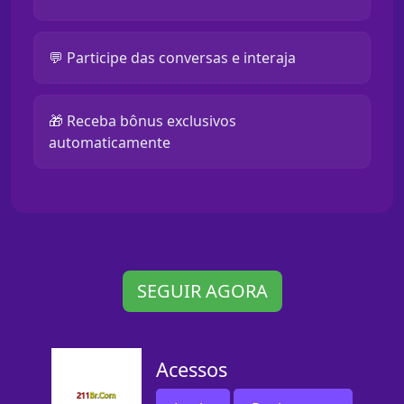
💬 Participe das conversas e interaja
🎁 Receba bônus exclusivos
automaticamente
SEGUIR AGORA
Acessos