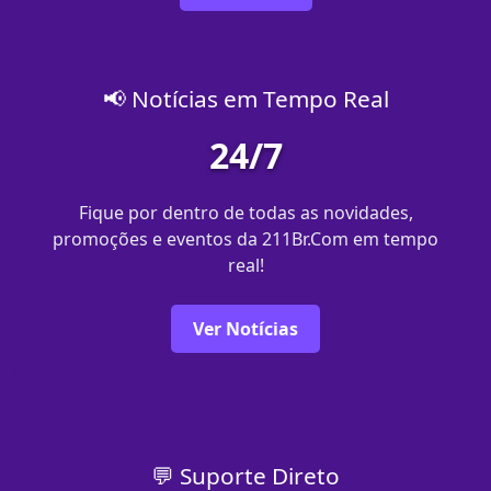
📢 Notícias em Tempo Real
24/7
Fique por dentro de todas as novidades,
promoções e eventos da 211Br.Com em tempo
real!
Ver Notícias
💬 Suporte Direto