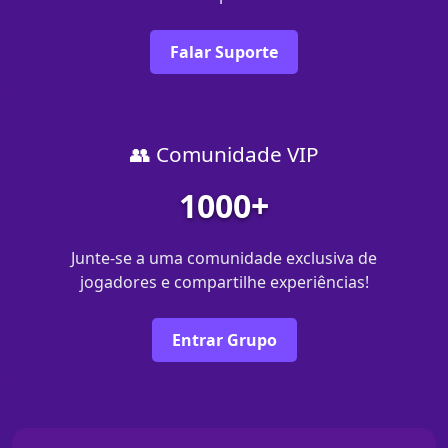
Falar Suporte
👥 Comunidade VIP
1000+
Junte-se a uma comunidade exclusiva de
jogadores e compartilhe experiências!
Entrar Grupo