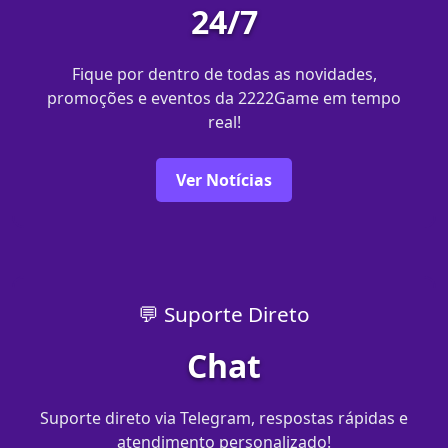
24/7
Fique por dentro de todas as novidades,
promoções e eventos da 2222Game em tempo
real!
Ver Notícias
💬 Suporte Direto
Chat
Suporte direto via Telegram, respostas rápidas e
atendimento personalizado!