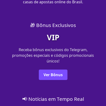
casas de apostas online do Brasil.
🎁 Bônus Exclusivos
VIP
Receba bônus exclusivos do Telegram,
promoções especiais e códigos promocionais
únicos!
Ver Bônus
📢 Notícias em Tempo Real