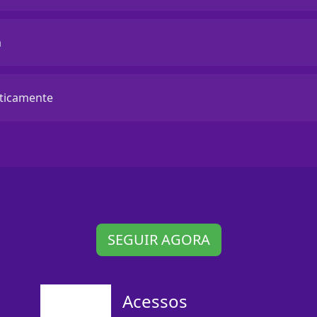
a
aticamente
SEGUIR AGORA
Acessos