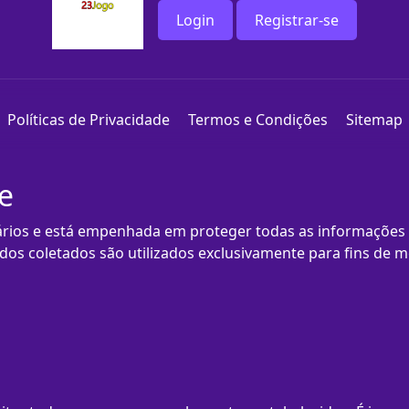
Login
Registrar-se
Políticas de Privacidade
Termos e Condições
Sitemap
de
uários e está empenhada em proteger todas as informações
os coletados são utilizados exclusivamente para fins de m