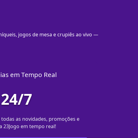
-níqueis, jogos de mesa e crupiês ao vivo —
cias em Tempo Real
24/7
e todas as novidades, promoções e
a 23Jogo em tempo real!