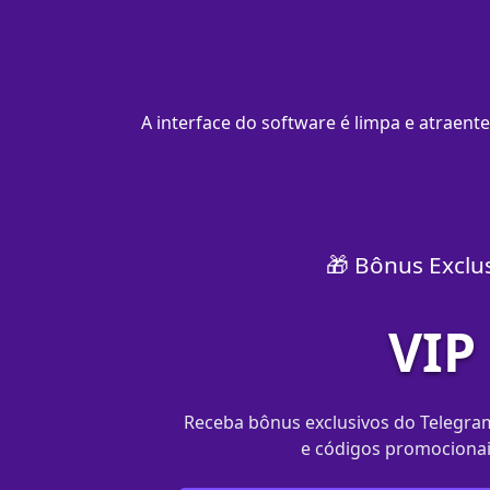
A interface do software é limpa e atraente
🎁 Bônus Exclu
VIP
Receba bônus exclusivos do Telegra
e códigos promocionai