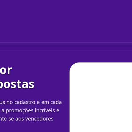
or
postas
us no cadastro e em cada
 a promoções incríveis e
unte-se aos vencedores