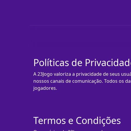
Políticas de Privacida
A 23Jogo valoriza a privacidade de seus us
nossos canais de comunicação. Todos os dad
jogadores.
Termos e Condições