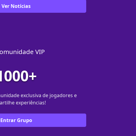
Ver Notícias
Comunidade VIP
1000+
unidade exclusiva de jogadores e
rtilhe experiências!
Entrar Grupo