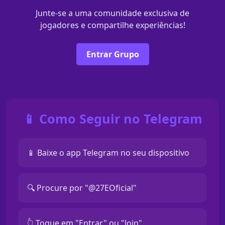
Junte-se a uma comunidade exclusiva de
jogadores e compartilhe experiências!
Entrar Grupo
📱 Como Seguir no Telegram
📱 Baixe o app Telegram no seu dispositivo
🔍 Procure por "@27EOficial"
👆 Toque em "Entrar" ou "Join"