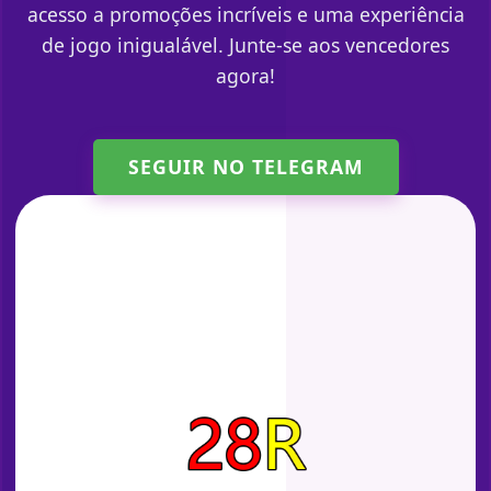
acesso a promoções incríveis e uma experiência
de jogo inigualável. Junte-se aos vencedores
agora!
SEGUIR NO TELEGRAM