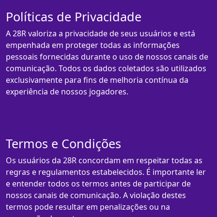
Políticas de Privacidade
A 28R valoriza a privacidade de seus usuários e está
empenhada em proteger todas as informações
pessoais fornecidas durante o uso de nossos canais de
comunicação. Todos os dados coletados são utilizados
exclusivamente para fins de melhoria contínua da
experiência de nossos jogadores.
Termos e Condições
Os usuários da 28R concordam em respeitar todas as
regras e regulamentos estabelecidos. É importante ler
e entender todos os termos antes de participar de
nossos canais de comunicação. A violação destes
termos pode resultar em penalizações ou na