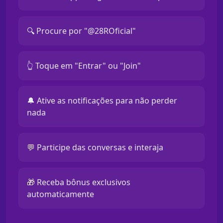
🔍 Procure por "@28ROficial"
👆 Toque em "Entrar" ou "Join"
🔔 Ative as notificações para não perder
nada
💬 Participe das conversas e interaja
🎁 Receba bônus exclusivos
automaticamente