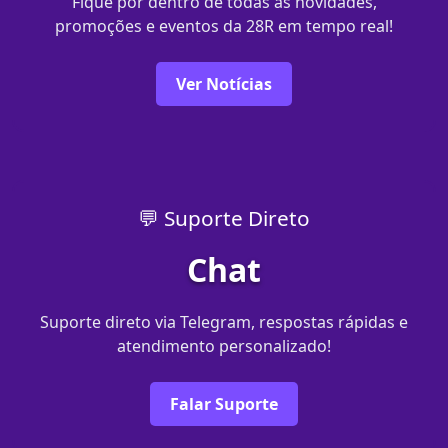
Fique por dentro de todas as novidades,
promoções e eventos da 28R em tempo real!
Ver Notícias
💬 Suporte Direto
Chat
Suporte direto via Telegram, respostas rápidas e
atendimento personalizado!
Falar Suporte