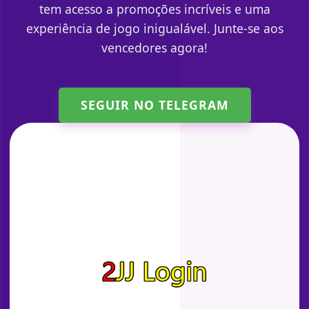
tem acesso a promoções incríveis e uma
experiência de jogo inigualável. Junte-se aos
vencedores agora!
SEGUIR NO TELEGRAM