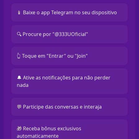
📱 Baixe o app Telegram no seu dispositivo
🔍 Procure por "@333UOficial"
👆 Toque em "Entrar" ou "Join"
🔔 Ative as notificações para não perder
nada
💬 Participe das conversas e interaja
🎁 Receba bônus exclusivos
automaticamente