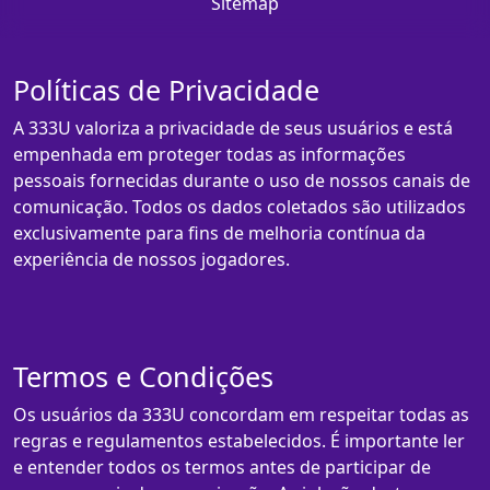
Sitemap
Políticas de Privacidade
A 333U valoriza a privacidade de seus usuários e está
empenhada em proteger todas as informações
pessoais fornecidas durante o uso de nossos canais de
comunicação. Todos os dados coletados são utilizados
exclusivamente para fins de melhoria contínua da
experiência de nossos jogadores.
Termos e Condições
Os usuários da 333U concordam em respeitar todas as
regras e regulamentos estabelecidos. É importante ler
e entender todos os termos antes de participar de