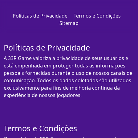
Políticas de Privacidade
Termos e Condições
Sitemap
Políticas de Privacidade
A 33R Game valoriza a privacidade de seus usuários e
está empenhada em proteger todas as informações
pessoais fornecidas durante o uso de nossos canais de
comunicação. Todos os dados coletados são utilizados
exclusivamente para fins de melhoria contínua da
experiência de nossos jogadores.
Termos e Condições