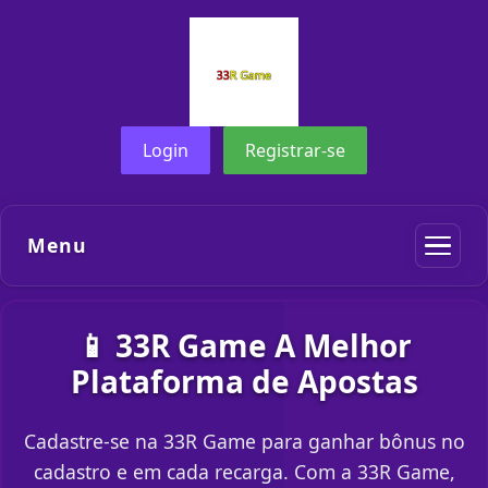
Login
Registrar-se
Menu
📱 33R Game A Melhor
Plataforma de Apostas
Cadastre-se na 33R Game para ganhar bônus no
cadastro e em cada recarga. Com a 33R Game,