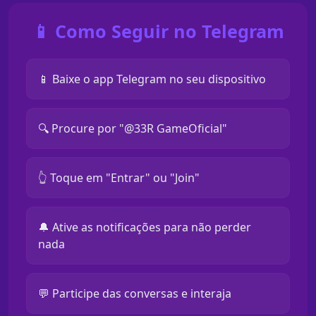
📱 Como Seguir no Telegram
📱 Baixe o app Telegram no seu dispositivo
🔍 Procure por "@33R GameOficial"
👆 Toque em "Entrar" ou "Join"
🔔 Ative as notificações para não perder
nada
💬 Participe das conversas e interaja