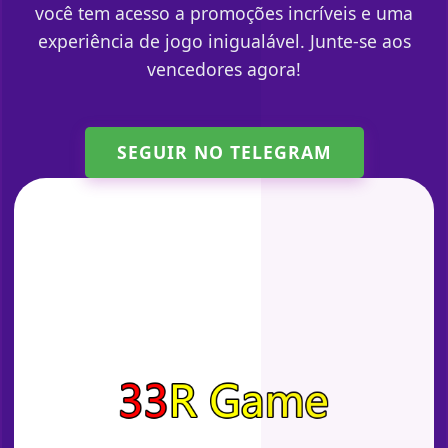
você tem acesso a promoções incríveis e uma
experiência de jogo inigualável. Junte-se aos
vencedores agora!
SEGUIR NO TELEGRAM