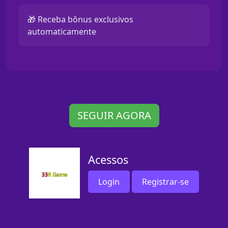
🎁 Receba bônus exclusivos
automaticamente
SEGUIR AGORA
Acessos
Login
Registrar-se