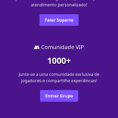
atendimento personalizado!
Falar Suporte
👥 Comunidade VIP
1000+
Junte-se a uma comunidade exclusiva de
jogadores e compartilhe experiências!
Entrar Grupo