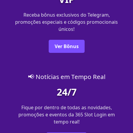
Receba bônus exclusivos do Telegram,
promoções especiais e códigos promocionais
únicos!
Ver Bônus
📢 Notícias em Tempo Real
24/7
Fique por dentro de todas as novidades,
promoções e eventos da 365 Slot Login em
tempo real!