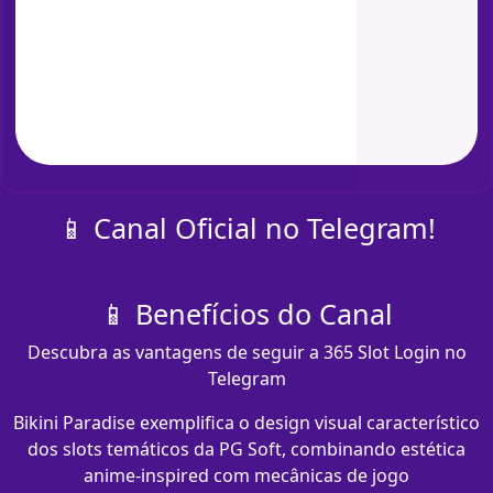
📱 Canal Oficial no Telegram!
📱 Benefícios do Canal
Descubra as vantagens de seguir a 365 Slot Login no
Telegram
Bikini Paradise exemplifica o design visual característico
dos slots temáticos da PG Soft, combinando estética
anime-inspired com mecânicas de jogo