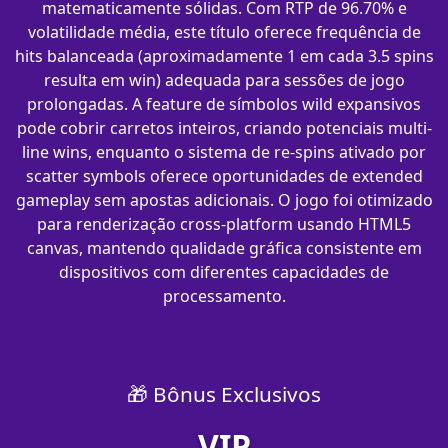
matematicamente sólidas. Com RTP de 96.70% e
volatilidade média, este título oferece frequência de
hits balanceada (aproximadamente 1 em cada 3.5 spins
resulta em win) adequada para sessões de jogo
prolongadas. A feature de símbolos wild expansivos
pode cobrir carretos inteiros, criando potenciais multi-
line wins, enquanto o sistema de re-spins ativado por
scatter symbols oferece oportunidades de extended
gameplay sem apostas adicionais. O jogo foi otimizado
para renderização cross-platform usando HTML5
canvas, mantendo qualidade gráfica consistente em
dispositivos com diferentes capacidades de
processamento.
🎁 Bônus Exclusivos
VIP