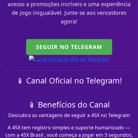
acesso a promoções incríveis e uma experiência
de jogo inigualável. Junte-se aos vencedores
agora!
SEGUIR NO TELEGRAM
📱 Canal Oficial no Telegram!
📱 Benefícios do Canal
Descubra as vantagens de seguir a 45X no Telegram
A 45X tem registro simples e suporte humanizado —
com a 45X Brasil , você começa a jogar em 3 segundos,