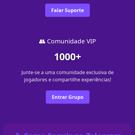
Falar Suporte
👥 Comunidade VIP
1000+
Junte-se a uma comunidade exclusiva de
jogadores e compartilhe experiências!
Entrar Grupo