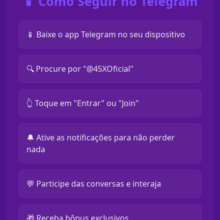
📱 Como Seguir no Telegram
📱 Baixe o app Telegram no seu dispositivo
🔍 Procure por "@45XOficial"
👆 Toque em "Entrar" ou "Join"
🔔 Ative as notificações para não perder
nada
💬 Participe das conversas e interaja
🎁 Receba bônus exclusivos