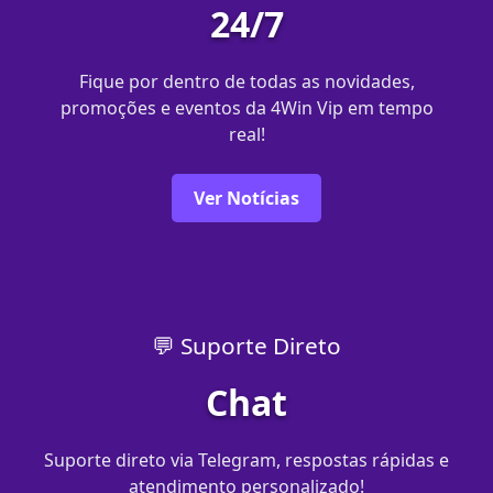
24/7
Fique por dentro de todas as novidades,
promoções e eventos da 4Win Vip em tempo
real!
Ver Notícias
💬 Suporte Direto
Chat
Suporte direto via Telegram, respostas rápidas e
atendimento personalizado!