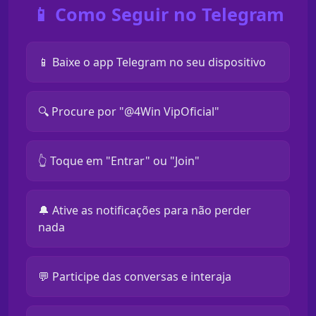
📱 Como Seguir no Telegram
📱 Baixe o app Telegram no seu dispositivo
🔍 Procure por "@4Win VipOficial"
👆 Toque em "Entrar" ou "Join"
🔔 Ative as notificações para não perder
nada
💬 Participe das conversas e interaja