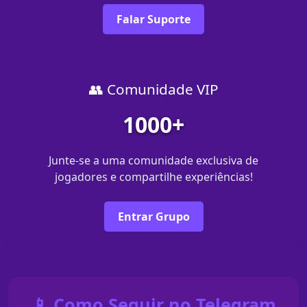
Falar Suporte
👥 Comunidade VIP
1000+
Junte-se a uma comunidade exclusiva de
jogadores e compartilhe experiências!
Entrar Grupo
📱 Como Seguir no Telegram