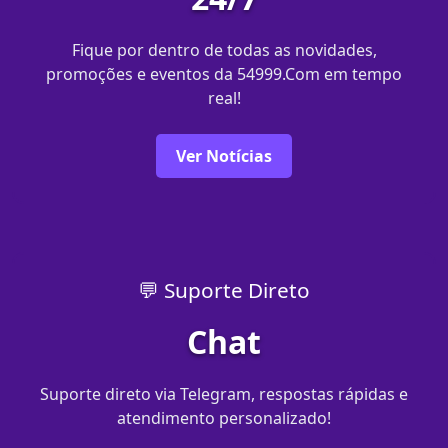
Fique por dentro de todas as novidades,
promoções e eventos da 54999.Com em tempo
real!
Ver Notícias
💬 Suporte Direto
Chat
Suporte direto via Telegram, respostas rápidas e
atendimento personalizado!