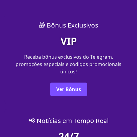
🎁 Bônus Exclusivos
VIP
Receba bônus exclusivos do Telegram,
promoções especiais e códigos promocionais
únicos!
Ver Bônus
📢 Notícias em Tempo Real
24/7