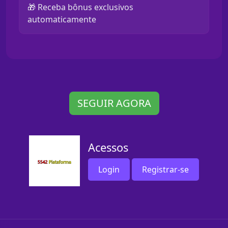
🎁 Receba bônus exclusivos
automaticamente
SEGUIR AGORA
Acessos
Login
Registrar-se