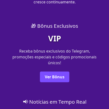
cresce continuamente.
🎁 Bônus Exclusivos
VIP
Receba bônus exclusivos do Telegram,
promoções especiais e códigos promocionais
únicos!
Ver Bônus
📢 Notícias em Tempo Real