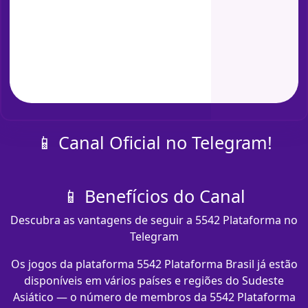
📱 Canal Oficial no Telegram!
📱 Benefícios do Canal
Descubra as vantagens de seguir a 5542 Plataforma no
Telegram
Os jogos da plataforma 5542 Plataforma Brasil já estão
disponíveis em vários países e regiões do Sudeste
Asiático — o número de membros da 5542 Plataforma