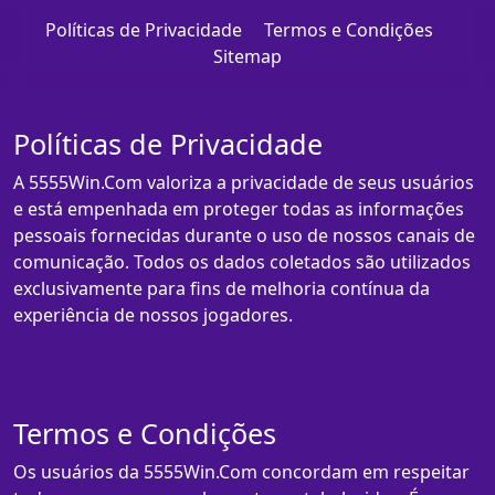
Políticas de Privacidade
Termos e Condições
Sitemap
Políticas de Privacidade
A 5555Win.Com valoriza a privacidade de seus usuários
e está empenhada em proteger todas as informações
pessoais fornecidas durante o uso de nossos canais de
comunicação. Todos os dados coletados são utilizados
exclusivamente para fins de melhoria contínua da
experiência de nossos jogadores.
Termos e Condições
Os usuários da 5555Win.Com concordam em respeitar