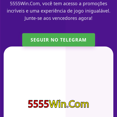
5555Win.Com, você tem acesso a promoções
incríveis e uma experiência de jogo inigualável.
Junte-se aos vencedores agora!
SEGUIR NO TELEGRAM