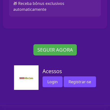
🎁 Receba bônus exclusivos
automaticamente
SEGUIR AGORA
Acessos
Login
Registrar-se