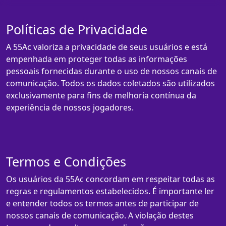
Políticas de Privacidade
A 55Ac valoriza a privacidade de seus usuários e está
empenhada em proteger todas as informações
pessoais fornecidas durante o uso de nossos canais de
comunicação. Todos os dados coletados são utilizados
exclusivamente para fins de melhoria contínua da
experiência de nossos jogadores.
Termos e Condições
Os usuários da 55Ac concordam em respeitar todas as
regras e regulamentos estabelecidos. É importante ler
e entender todos os termos antes de participar de
nossos canais de comunicação. A violação destes