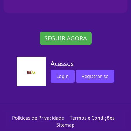
SEGUIR AGORA
Acessos
Login
Registrar-se
Políticas de Privacidade
Termos e Condições
Sitemap