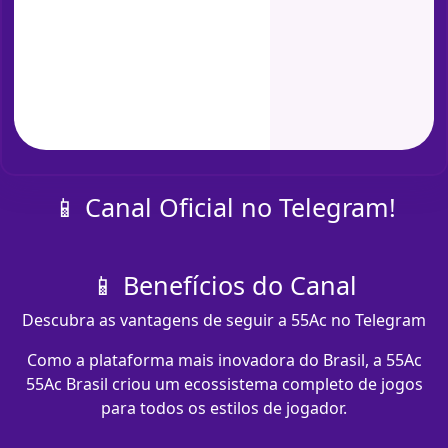
📱 Canal Oficial no Telegram!
📱 Benefícios do Canal
Descubra as vantagens de seguir a 55Ac no Telegram
Como a plataforma mais inovadora do Brasil, a 55Ac
55Ac Brasil criou um ecossistema completo de jogos
para todos os estilos de jogador.