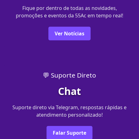
Fique por dentro de todas as novidades,
promoções e eventos da 55Ac em tempo real!
Ver Notícias
💬 Suporte Direto
Chat
Suporte direto via Telegram, respostas rápidas e
atendimento personalizado!
Falar Suporte