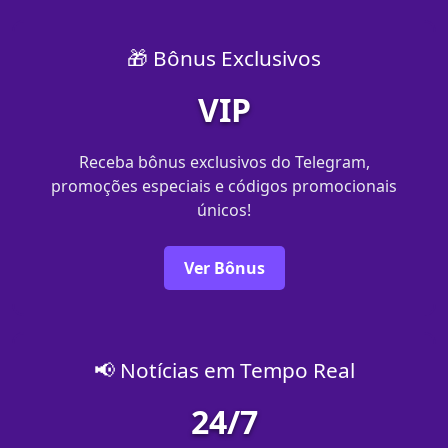
🎁 Bônus Exclusivos
VIP
Receba bônus exclusivos do Telegram,
promoções especiais e códigos promocionais
únicos!
Ver Bônus
📢 Notícias em Tempo Real
24/7