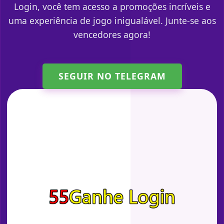
Login, você tem acesso a promoções incríveis e
uma experiência de jogo inigualável. Junte-se aos
vencedores agora!
SEGUIR NO TELEGRAM