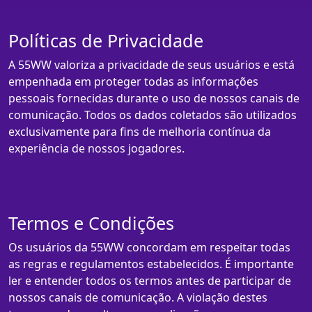
Políticas de Privacidade
A 55WW valoriza a privacidade de seus usuários e está
empenhada em proteger todas as informações
pessoais fornecidas durante o uso de nossos canais de
comunicação. Todos os dados coletados são utilizados
exclusivamente para fins de melhoria contínua da
experiência de nossos jogadores.
Termos e Condições
Os usuários da 55WW concordam em respeitar todas
as regras e regulamentos estabelecidos. É importante
ler e entender todos os termos antes de participar de
nossos canais de comunicação. A violação destes