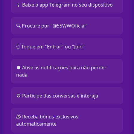
📱 Baixe o app Telegram no seu dispositivo
🔍 Procure por "@55WWOficial"
👆 Toque em "Entrar" ou "Join"
🔔 Ative as notificações para não perder
nada
💬 Participe das conversas e interaja
🎁 Receba bônus exclusivos
automaticamente