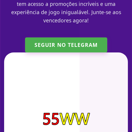
tem acesso a promoções incríveis e uma
experiência de jogo inigualável. Junte-se aos
vencedores agora!
SEGUIR NO TELEGRAM