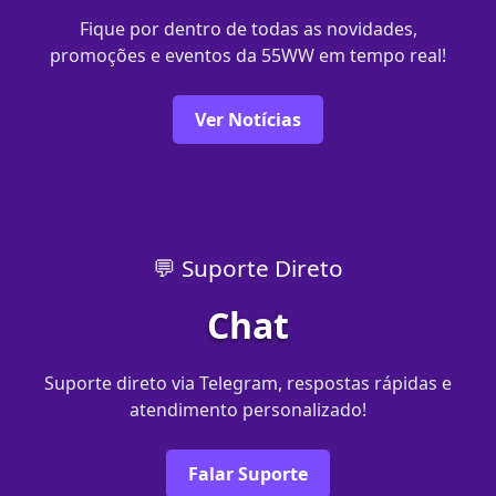
Fique por dentro de todas as novidades,
promoções e eventos da 55WW em tempo real!
Ver Notícias
💬 Suporte Direto
Chat
Suporte direto via Telegram, respostas rápidas e
atendimento personalizado!
Falar Suporte