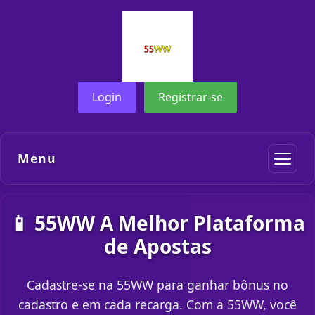
Login
Registrar-se
Menu
📱 55WW A Melhor Plataforma
de Apostas
Cadastre-se na 55WW para ganhar bônus no
cadastro e em cada recarga. Com a 55WW, você