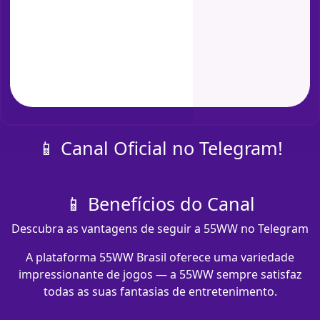
📱 Canal Oficial no Telegram!
📱 Benefícios do Canal
Descubra as vantagens de seguir a 55WW no Telegram
A plataforma 55WW Brasil oferece uma variedade
impressionante de jogos — a 55WW sempre satisfaz
todas as suas fantasias de entretenimento.