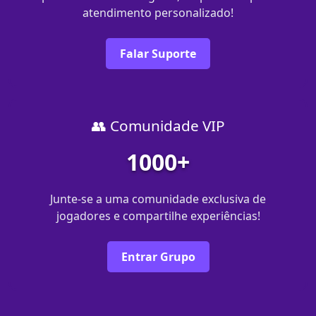
atendimento personalizado!
Falar Suporte
👥 Comunidade VIP
1000+
Junte-se a uma comunidade exclusiva de
jogadores e compartilhe experiências!
Entrar Grupo