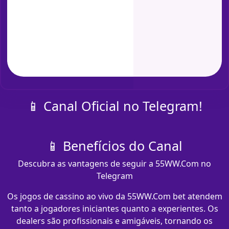
📱 Canal Oficial no Telegram!
📱 Benefícios do Canal
Descubra as vantagens de seguir a 55WW.Com no
Telegram
Os jogos de cassino ao vivo da 55WW.Com bet atendem
tanto a jogadores iniciantes quanto a experientes. Os
dealers são profissionais e amigáveis, tornando os