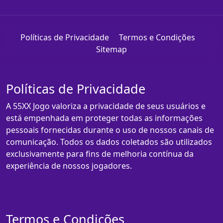
Políticas de Privacidade
Termos e Condições
Sitemap
Políticas de Privacidade
A 55XX Jogo valoriza a privacidade de seus usuários e
está empenhada em proteger todas as informações
pessoais fornecidas durante o uso de nossos canais de
comunicação. Todos os dados coletados são utilizados
exclusivamente para fins de melhoria contínua da
experiência de nossos jogadores.
Termos e Condições