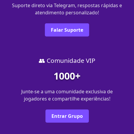
Suporte direto via Telegram, respostas rápidas e
atendimento personalizado!
Falar Suporte
👥 Comunidade VIP
1000+
Junte-se a uma comunidade exclusiva de
jogadores e compartilhe experiências!
Entrar Grupo