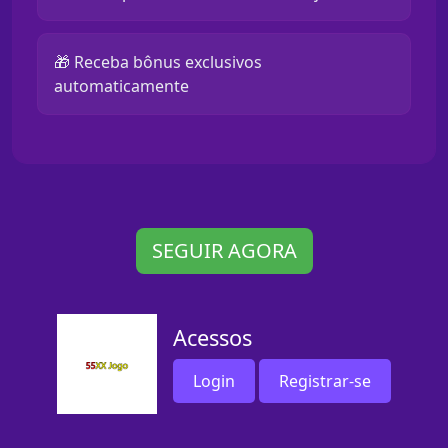
🎁 Receba bônus exclusivos
automaticamente
SEGUIR AGORA
Acessos
Login
Registrar-se