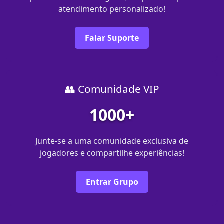
atendimento personalizado!
Falar Suporte
👥 Comunidade VIP
1000+
Junte-se a uma comunidade exclusiva de
jogadores e compartilhe experiências!
Entrar Grupo