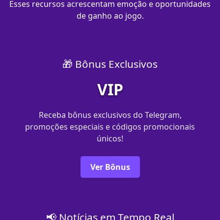
Esses recursos acrescentam emoção e oportunidades
de ganho ao jogo.
🎁 Bônus Exclusivos
VIP
Receba bônus exclusivos do Telegram,
promoções especiais e códigos promocionais
únicos!
Ver Bônus
📢 Notícias em Tempo Real