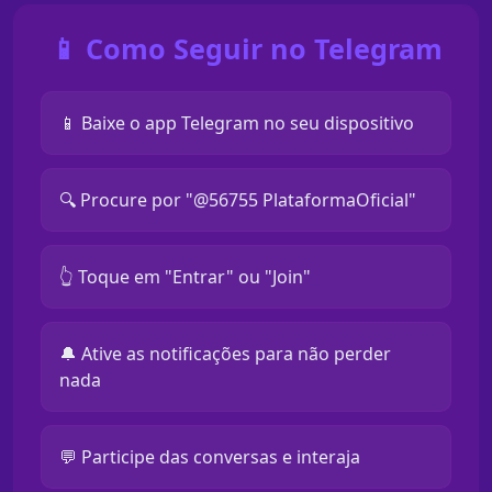
📱 Como Seguir no Telegram
📱 Baixe o app Telegram no seu dispositivo
🔍 Procure por "@56755 PlataformaOficial"
👆 Toque em "Entrar" ou "Join"
🔔 Ative as notificações para não perder
nada
💬 Participe das conversas e interaja