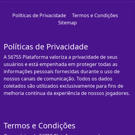
Políticas de Privacidade
Termos e Condições
Sitemap
Políticas de Privacidade
A 56755 Plataforma valoriza a privacidade de seus
usuários e está empenhada em proteger todas as
informações pessoais fornecidas durante o uso de
nossos canais de comunicação. Todos os dados
coletados são utilizados exclusivamente para fins de
melhoria contínua da experiência de nossos jogadores.
Termos e Condições