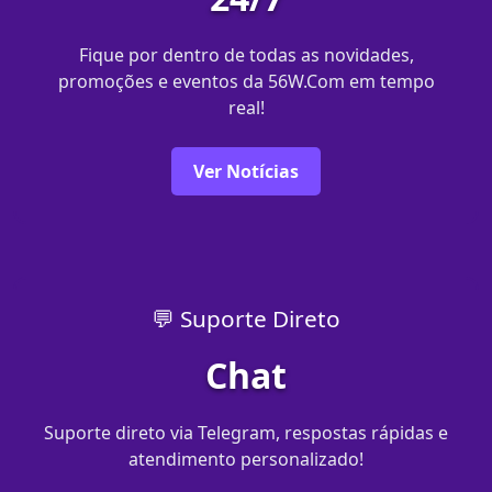
Fique por dentro de todas as novidades,
promoções e eventos da 56W.Com em tempo
real!
Ver Notícias
💬 Suporte Direto
Chat
Suporte direto via Telegram, respostas rápidas e
atendimento personalizado!