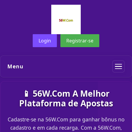
Login
Registrar-se
Menu
📱 56W.Com A Melhor
Plataforma de Apostas
Cadastre-se na 56W.Com para ganhar bônus no
cadastro e em cada recarga. Com a 56W.Com,