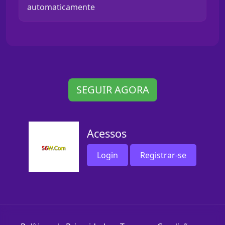
automaticamente
SEGUIR AGORA
Acessos
Login
Registrar-se