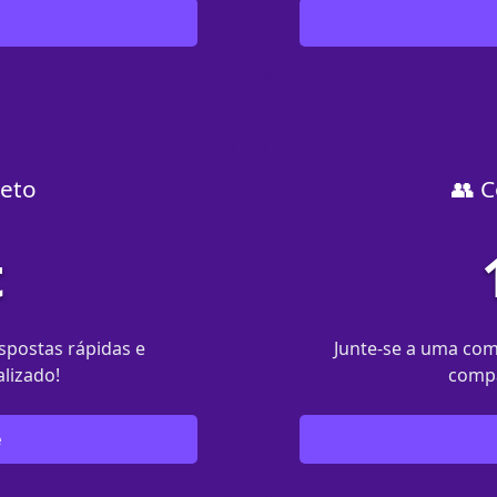
reto
👥 
t
espostas rápidas e
Junte-se a uma com
lizado!
compa
e