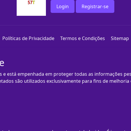
Login
Registrar-se
Políticas de Privacidade
Termos e Condições
Sitemap
de
ios e está empenhada em proteger todas as informações pe
tados são utilizados exclusivamente para fins de melhoria