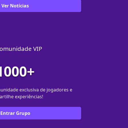
Ver Notícias
Comunidade VIP
1000+
unidade exclusiva de jogadores e
rtilhe experiências!
Entrar Grupo