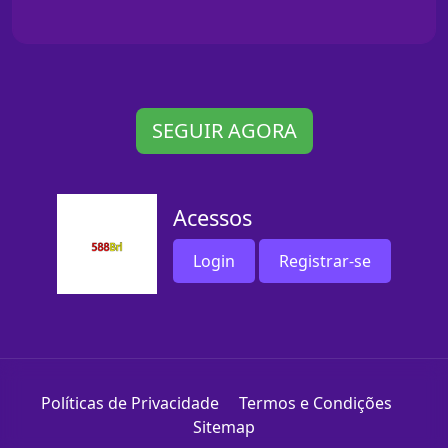
SEGUIR AGORA
Acessos
Login
Registrar-se
Políticas de Privacidade
Termos e Condições
Sitemap