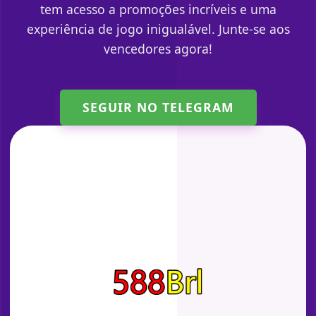
tem acesso a promoções incríveis e uma
experiência de jogo inigualável. Junte-se aos
vencedores agora!
SEGUIR NO TELEGRAM