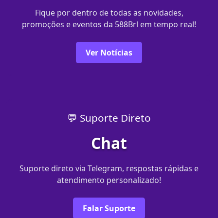
Fique por dentro de todas as novidades,
promoções e eventos da 588Brl em tempo real!
Ver Notícias
💬 Suporte Direto
Chat
Suporte direto via Telegram, respostas rápidas e
atendimento personalizado!
Falar Suporte