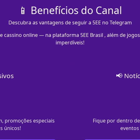
📱 Benefícios do Canal
Descubra as vantagens de seguir a 5EE no Telegram
e cassino online — na plataforma 5EE Brasil , além de jogo
imperdíveis!
sivos
📢 Notí
m, promoções especiais
Fique por dentro d
s únicos!
eventos