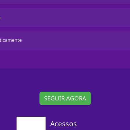
a
aticamente
SEGUIR AGORA
Acessos