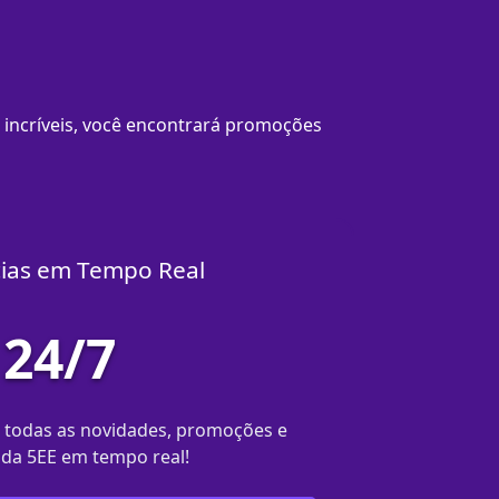
s incríveis, você encontrará promoções
cias em Tempo Real
24/7
e todas as novidades, promoções e
 da 5EE em tempo real!