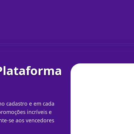
Plataforma
no cadastro e em cada
promoções incríveis e
unte-se aos vencedores