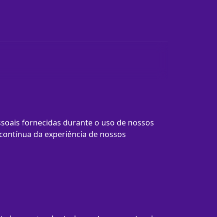
ssoais fornecidas durante o uso de nossos
 contínua da experiência de nossos