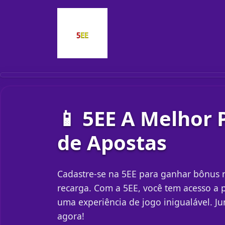
📱 5EE A Melhor 
de Apostas
Cadastre-se na 5EE para ganhar bônus 
recarga. Com a 5EE, você tem acesso a 
uma experiência de jogo inigualável. J
agora!