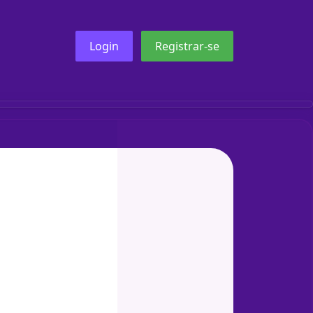
Login
Registrar-se