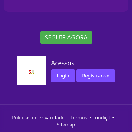
SEGUIR AGORA
Acessos
Login
Registrar-se
Políticas de Privacidade
Termos e Condições
Sitemap