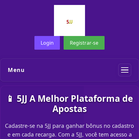
Login
Registrar-se
Menu
📱 5JJ A Melhor Plataforma de
Apostas
Cadastre-se na 5JJ para ganhar bônus no cadastro
e em cada recarga. Com a 5JJ, você tem acesso a