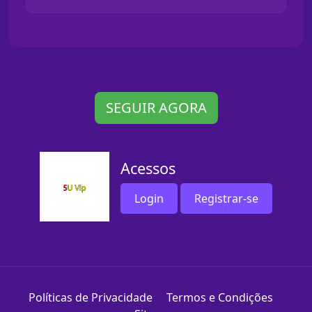
SEGUIR AGORA
Acessos
Login
Registrar-se
Políticas de Privacidade
Termos e Condições