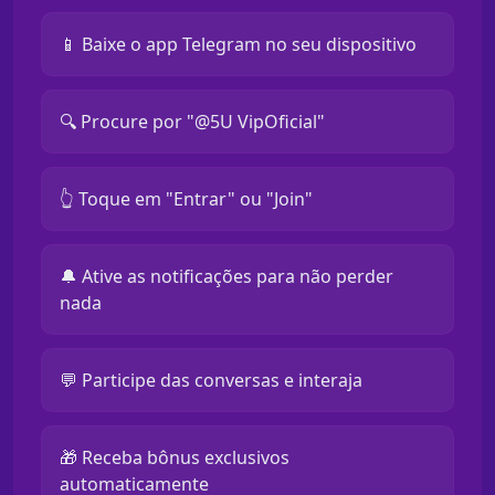
📱 Baixe o app Telegram no seu dispositivo
🔍 Procure por "@5U VipOficial"
👆 Toque em "Entrar" ou "Join"
🔔 Ative as notificações para não perder
nada
💬 Participe das conversas e interaja
🎁 Receba bônus exclusivos
automaticamente