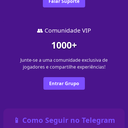
Falar Suporte
👥 Comunidade VIP
1000+
Junte-se a uma comunidade exclusiva de
jogadores e compartilhe experiências!
Entrar Grupo
📱 Como Seguir no Telegram