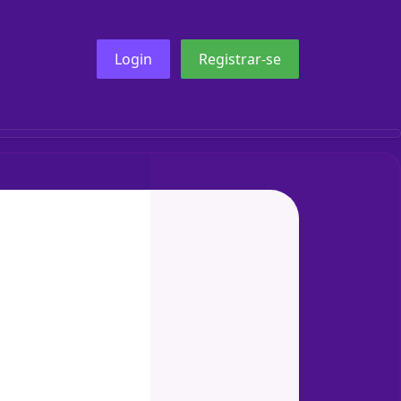
Login
Registrar-se