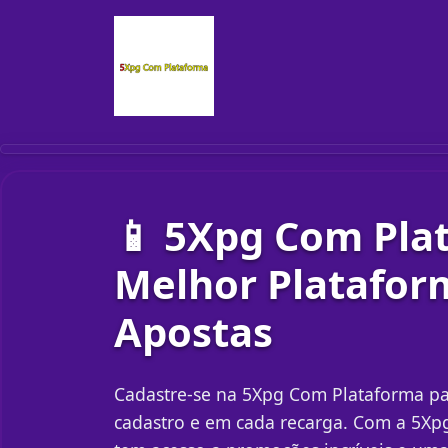
📱 5Xpg Com Pla
Melhor Platafor
Apostas
Cadastre-se na 5Xpg Com Plataforma p
cadastro e em cada recarga. Com a 5Xp