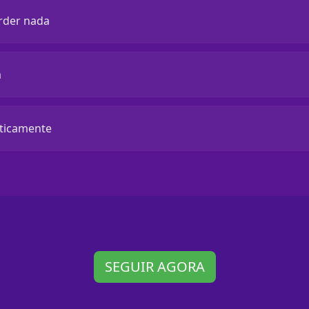
erder nada
a
aticamente
SEGUIR AGORA