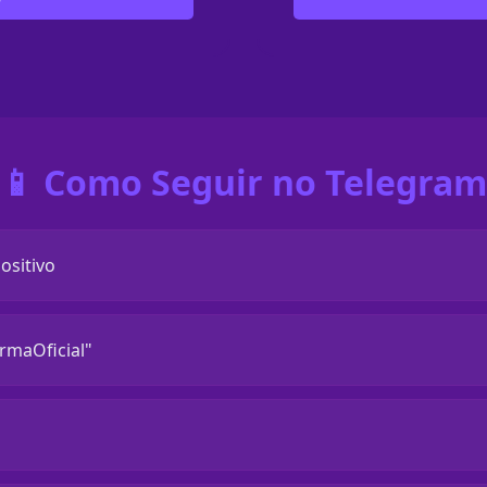
📱 Como Seguir no Telegram
ositivo
rmaOficial"