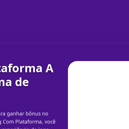
taforma A
ma de
ara ganhar bônus no
g Com Plataforma, você