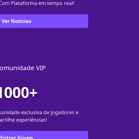
Com Plataforma em tempo real!
Ver Notícias
Comunidade VIP
1000+
unidade exclusiva de jogadores e
rtilhe experiências!
Entrar Grupo