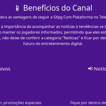
📱 Benefícios do Canal
bra as vantagens de seguir a 5Xpg Com Plataforma no Te
, a importância de acompanhar as notícias e tendências se t
 manter os jogadores informados, permitindo que eles est
s, não deixe de conferir a categoria "Notícias" e ficar por
futuro do entretenimento digital.
sivos
📢 Notí
m, promoções especiais
Fique por dentro d