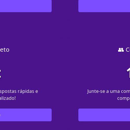
reto
👥 
t
espostas rápidas e
Junte-se a uma com
lizado!
compa
e