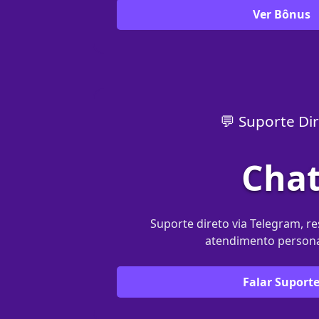
Ver Bônus
💬 Suporte Di
Cha
Suporte direto via Telegram, r
atendimento persona
Falar Suport