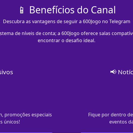
📱 Benefícios do Canal
Descubra as vantagens de seguir a 600Jogo no Telegram
stema de níveis de conta; a 600Jogo oferece salas compatíve
encontrar o desafio ideal.
sivos
📢 Notí
m, promoções especiais
Fique por dentro d
s únicos!
eventos d