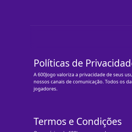
Políticas de Privacida
A 600Jogo valoriza a privacidade de seus u
nossos canais de comunicação. Todos os dad
jogadores.
Termos e Condições