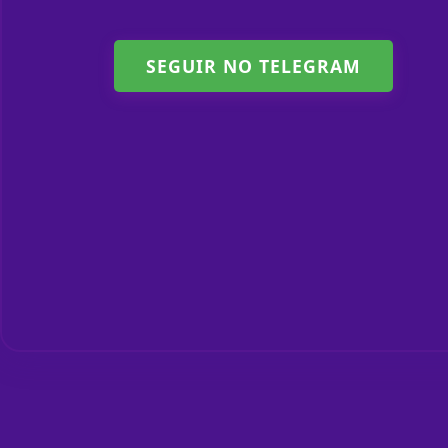
SEGUIR NO TELEGRAM