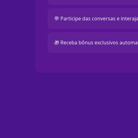
💬 Participe das conversas e interaj
🎁 Receba bônus exclusivos autom