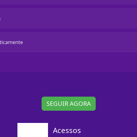
a
aticamente
SEGUIR AGORA
Acessos