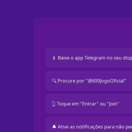
📱 Baixe o app Telegram no seu disp
🔍 Procure por "@600JogoOficial"
👆 Toque em "Entrar" ou "Join"
🔔 Ative as notificações para não p