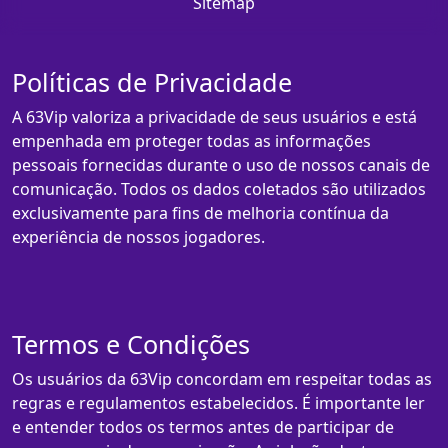
Sitemap
Políticas de Privacidade
A 63Vip valoriza a privacidade de seus usuários e está
empenhada em proteger todas as informações
pessoais fornecidas durante o uso de nossos canais de
comunicação. Todos os dados coletados são utilizados
exclusivamente para fins de melhoria contínua da
experiência de nossos jogadores.
Termos e Condições
Os usuários da 63Vip concordam em respeitar todas as
regras e regulamentos estabelecidos. É importante ler
e entender todos os termos antes de participar de