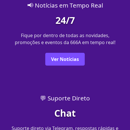
📢 Notícias em Tempo Real
24/7
Fique por dentro de todas as novidades,
promoções e eventos da 666A em tempo real!
Ver Notícias
💬 Suporte Direto
Chat
Suporte direto via Telegram, respostas rápidas e