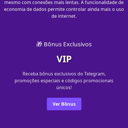
mesmo com conexões mais lentas. A funcionalidade de
economia de dados permite controlar ainda mais o uso
de internet.
🎁 Bônus Exclusivos
VIP
Receba bônus exclusivos do Telegram,
promoções especiais e códigos promocionais
únicos!
Ver Bônus