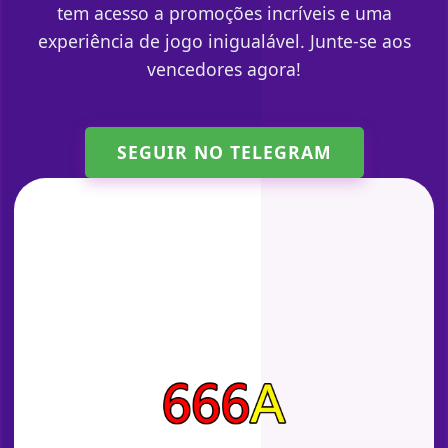
tem acesso a promoções incríveis e uma
experiência de jogo inigualável. Junte-se aos
vencedores agora!
SEGUIR NO TELEGRAM