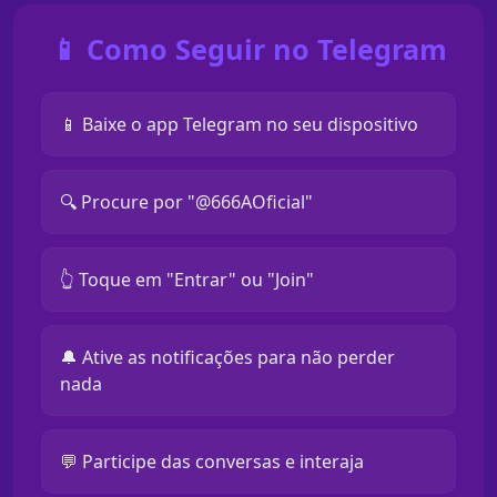
📱 Como Seguir no Telegram
📱 Baixe o app Telegram no seu dispositivo
🔍 Procure por "@666AOficial"
👆 Toque em "Entrar" ou "Join"
🔔 Ative as notificações para não perder
nada
💬 Participe das conversas e interaja