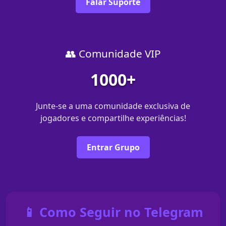
Falar Suporte
👥 Comunidade VIP
1000+
Junte-se a uma comunidade exclusiva de
jogadores e compartilhe experiências!
Entrar Grupo
📱 Como Seguir no Telegram