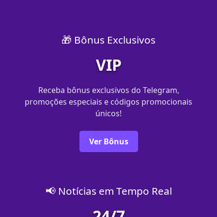
🎁 Bônus Exclusivos
VIP
Receba bônus exclusivos do Telegram,
promoções especiais e códigos promocionais
únicos!
Ver Bônus
📢 Notícias em Tempo Real
24/7