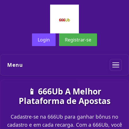
Login
Registrar-se
Menu
📱 666Ub A Melhor
Plataforma de Apostas
Cadastre-se na 666Ub para ganhar bônus no
cadastro e em cada recarga. Com a 666Ub, você