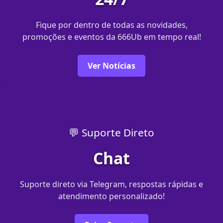
Fique por dentro de todas as novidades,
promoções e eventos da 666Ub em tempo real!
Ver Notícias
💬 Suporte Direto
Chat
Suporte direto via Telegram, respostas rápidas e
atendimento personalizado!