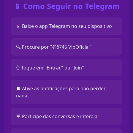
📱 Como Seguir no Telegram
📱 Baixe o app Telegram no seu dispositivo
🔍 Procure por "@6745 VipOficial"
👆 Toque em "Entrar" ou "Join"
🔔 Ative as notificações para não perder
nada
💬 Participe das conversas e interaja