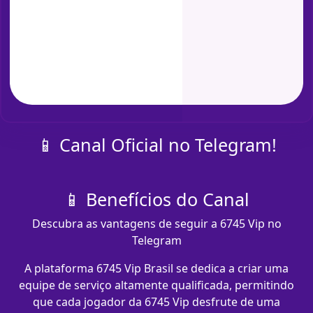
📱 Canal Oficial no Telegram!
📱 Benefícios do Canal
Descubra as vantagens de seguir a 6745 Vip no
Telegram
A plataforma 6745 Vip Brasil se dedica a criar uma
equipe de serviço altamente qualificada, permitindo
que cada jogador da 6745 Vip desfrute de uma