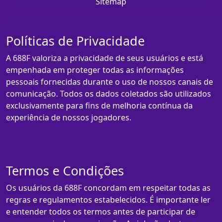
Sitemap
Políticas de Privacidade
A 688F valoriza a privacidade de seus usuários e está
empenhada em proteger todas as informações
pessoais fornecidas durante o uso de nossos canais de
comunicação. Todos os dados coletados são utilizados
exclusivamente para fins de melhoria contínua da
experiência de nossos jogadores.
Termos e Condições
Os usuários da 688F concordam em respeitar todas as
regras e regulamentos estabelecidos. É importante ler
e entender todos os termos antes de participar de