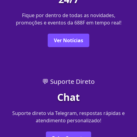
Fique por dentro de todas as novidades,
promoções e eventos da 688F em tempo real!
Ver Notícias
💬 Suporte Direto
Chat
Suporte direto via Telegram, respostas rápidas e
atendimento personalizado!