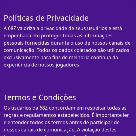
Políticas de Privacidade
A 68Z valoriza a privacidade de seus usuários e está
empenhada em proteger todas as informações
pessoais fornecidas durante o uso de nossos canais de
comunicação. Todos os dados coletados são utilizados
exclusivamente para fins de melhoria contínua da
experiência de nossos jogadores.
Termos e Condições
Os usuários da 68Z concordam em respeitar todas as
regras e regulamentos estabelecidos. É importante ler
e entender todos os termos antes de participar de
nossos canais de comunicação. A violação destes