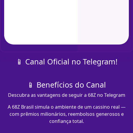
📱 Canal Oficial no Telegram!
📱 Benefícios do Canal
Descubra as vantagens de seguir a 68Z no Telegram
A 68Z Brasil simula o ambiente de um cassino real —
com prêmios milionários, reembolsos generosos e
confiança total.