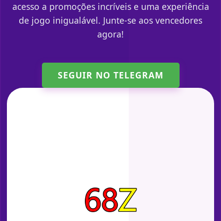
acesso a promoções incríveis e uma experiência
de jogo inigualável. Junte-se aos vencedores
agora!
SEGUIR NO TELEGRAM