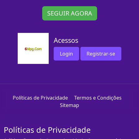
SEGUIR AGORA
Acessos
Login
Registrar-se
Políticas de Privacidade
Termos e Condições
Sitemap
Políticas de Privacidade