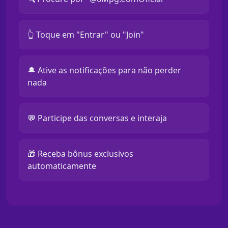
👆 Toque em "Entrar" ou "Join"
🔔 Ative as notificações para não perder
nada
💬 Participe das conversas e interaja
🎁 Receba bônus exclusivos
automaticamente