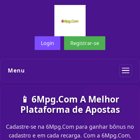
Login
Registrar-se
Menu
📱 6Mpg.Com A Melhor
Plataforma de Apostas
Cadastre-se na 6Mpg.Com para ganhar bônus no
cadastro e em cada recarga. Com a 6Mpg.Com,