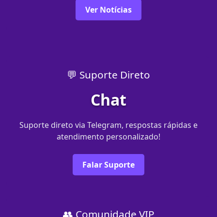
Ver Notícias
💬 Suporte Direto
Chat
Suporte direto via Telegram, respostas rápidas e
atendimento personalizado!
Falar Suporte
👥 Comunidade VIP