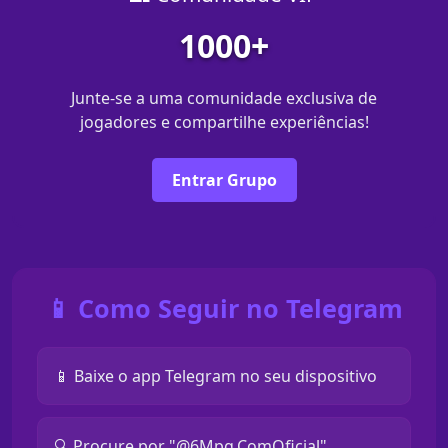
1000+
Junte-se a uma comunidade exclusiva de
jogadores e compartilhe experiências!
Entrar Grupo
📱 Como Seguir no Telegram
📱 Baixe o app Telegram no seu dispositivo
🔍 Procure por "@6Mpg.ComOficial"