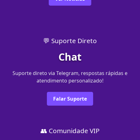
💬 Suporte Direto
Chat
Suporte direto via Telegram, respostas rápidas e
atendimento personalizado!
Falar Suporte
👥 Comunidade VIP