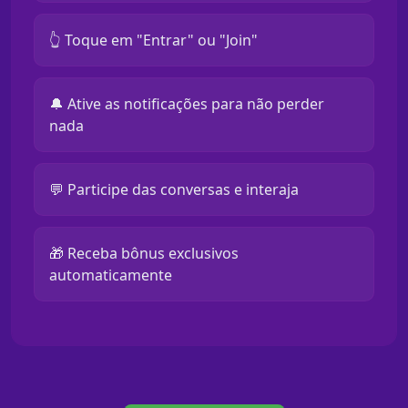
👆 Toque em "Entrar" ou "Join"
🔔 Ative as notificações para não perder
nada
💬 Participe das conversas e interaja
🎁 Receba bônus exclusivos
automaticamente