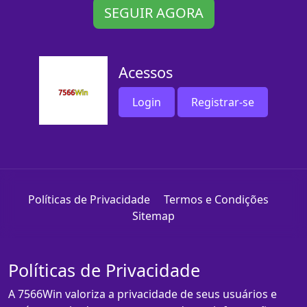
SEGUIR AGORA
Acessos
Login
Registrar-se
Políticas de Privacidade
Termos e Condições
Sitemap
Políticas de Privacidade
A 7566Win valoriza a privacidade de seus usuários e