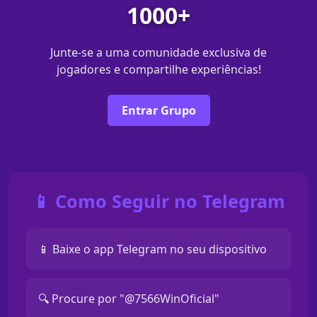
1000+
Junte-se a uma comunidade exclusiva de
jogadores e compartilhe experiências!
Entrar Grupo
📱 Como Seguir no Telegram
📱 Baixe o app Telegram no seu dispositivo
🔍 Procure por "@7566WinOficial"