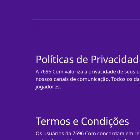
Políticas de Privacida
A 7696 Com valoriza a privacidade de seus
nossos canais de comunicação. Todos os dad
jogadores.
Termos e Condições
Os usuários da 7696 Com concordam em resp