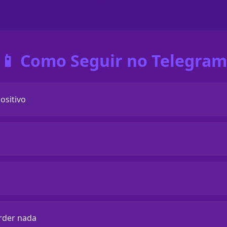
📱 Como Seguir no Telegram
ositivo
erder nada