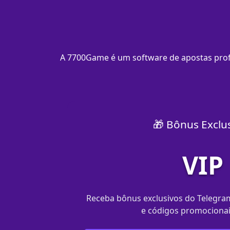
A 7700Game é um software de apostas profi
🎁 Bônus Exclu
VIP
Receba bônus exclusivos do Telegra
e códigos promocionai