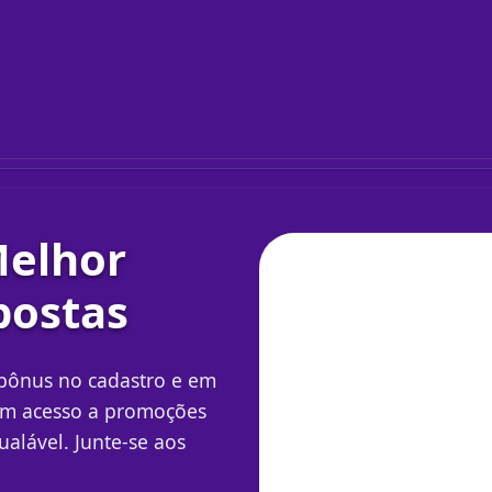
Melhor
postas
bônus no cadastro e em
em acesso a promoções
ualável. Junte-se aos