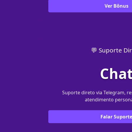
Ver Bônus
💬 Suporte Di
Cha
Suporte direto via Telegram, r
atendimento persona
Falar Suport