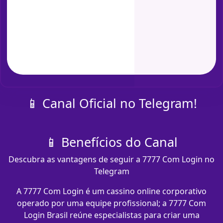
📱 Canal Oficial no Telegram!
📱 Benefícios do Canal
Descubra as vantagens de seguir a 7777 Com Login no
Telegram
A 7777 Com Login é um cassino online corporativo
operado por uma equipe profissional; a 7777 Com
Login Brasil reúne especialistas para criar uma