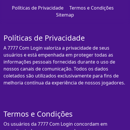
Políticas de Privacidade
Termos e Condições
Sitemap
Políticas de Privacidade
A 7777 Com Login valoriza a privacidade de seus
usuários e está empenhada em proteger todas as
informações pessoais fornecidas durante o uso de
nossos canais de comunicação. Todos os dados
coletados são utilizados exclusivamente para fins de
melhoria contínua da experiência de nossos jogadores.
Termos e Condições
Os usuários da 7777 Com Login concordam em